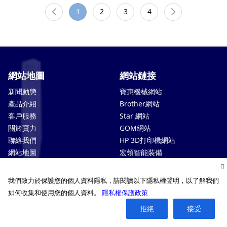
1
2
3
4
網站地圖
網站鏈接
新聞動態
寶惠機械網站
產品介紹
Brother網站
客戶服務
Star 網站
關於寶力
GOM網站
聯絡我們
HP 3D打印機網站
網站地圖
宏領智能裝備
隱私保護政策
Automation網站
Extend3D 網站
我們致力於保護您的個人資料隱私，請閱讀以下隱私權聲明，以了解我們
寶力智能科技(越南)
如何收集和使用您的個人資料。
隱私權保護政策
寶力智能科技(馬來西亞)
拒絶
接受