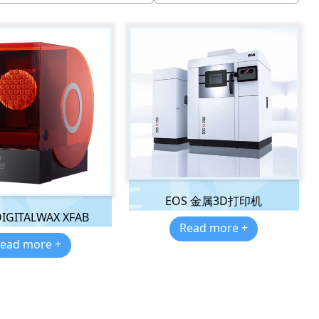
EOS 金属3D打印机
IGITALWAX XFAB
Read more +
ead more +