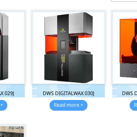
X 029J
DWS DIGITALWAX 030J
DWS D
 +
Read more +
R