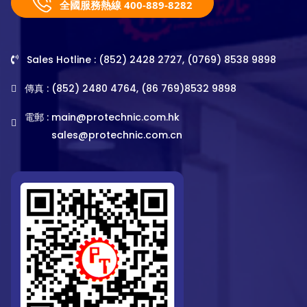
全國服務熱線 400-889-8282
Sales Hotline : (852) 2428 2727, (0769) 8538 9898
傳真 : (852) 2480 4764, (86 769)8532 9898
電郵 :
main@protechnic.com.hk
sales@protechnic.com.cn