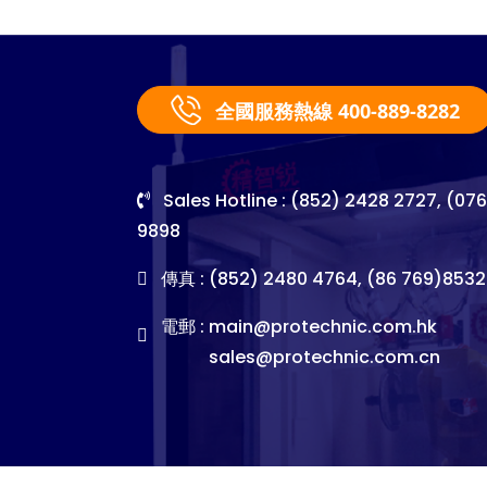
全國服務熱線 400-889-8282
Sales Hotline : (852) 2428 2727, (07
9898
傳真 : (852) 2480 4764, (86 769)8532
電郵 :
main@protechnic.com.hk
sales@protechnic.com.cn