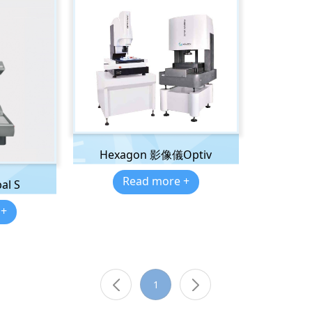
Hexagon 影像儀Optiv
Read more +
al S
 +
1