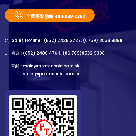
全國服務熱線 400-889-8282
Sales Hotline : (852) 2428 2727, (0769) 8538 9898
傳真 : (852) 2480 4764, (86 769)8532 9898
電郵 :
main@protechnic.com.hk
sales@protechnic.com.cn