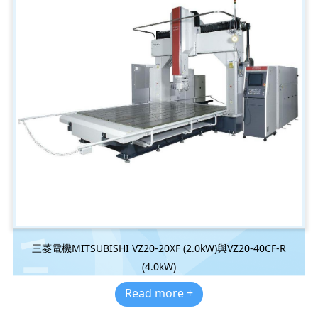
三菱電機MITSUBISHI VZ20-20XF (2.0kW)與VZ20-40CF-R
(4.0kW)
Read more +