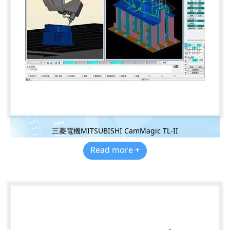
三菱電機MITSUBISHI CamMagic TL-II
Read more +