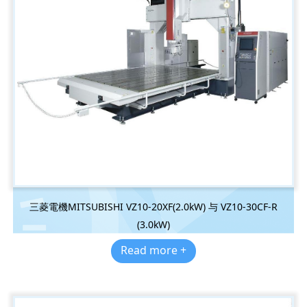
三菱電機MITSUBISHI VZ10-20XF(2.0kW) 与 VZ10-30CF-R
(3.0kW)
Read more +