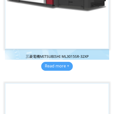
三菱電機MITSUBISHI ML3015SR-32XP
Read more +