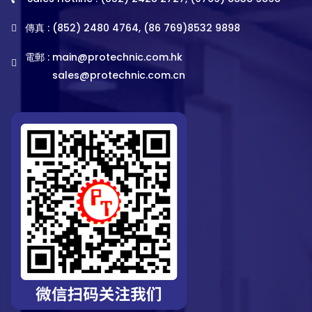
傳真 : (852) 2480 4764, (86 769)8532 9898
電郵 :
main@protechnic.com.hk
sales@protechnic.com.cn