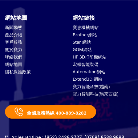
網站地圖
網站鏈接
新聞動態
寶惠機械網站
產品介紹
Brother網站
客戶服務
Star 網站
關於寶力
GOM網站
聯絡我們
HP 3D打印機網站
網站地圖
宏領智能裝備
隱私保護政策
Automation網站
Extend3D 網站
寶力智能科技(越南)
寶力智能科技(馬來西亞)
全國服務熱線 400-889-8282
Sales Hotline : (852) 2428 2727, (0769) 8538 9898