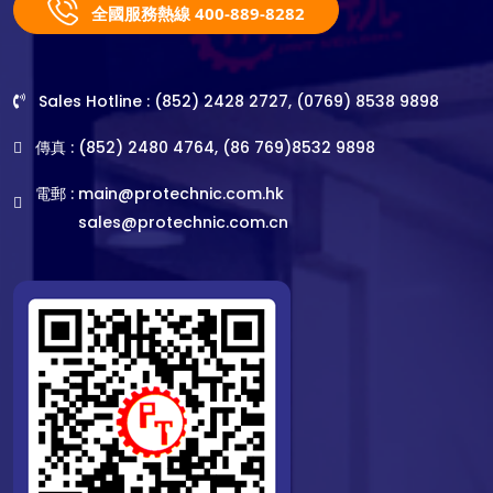
全國服務熱線 400-889-8282
Sales Hotline : (852) 2428 2727, (0769) 8538 9898
傳真 : (852) 2480 4764, (86 769)8532 9898
電郵 :
main@protechnic.com.hk
sales@protechnic.com.cn