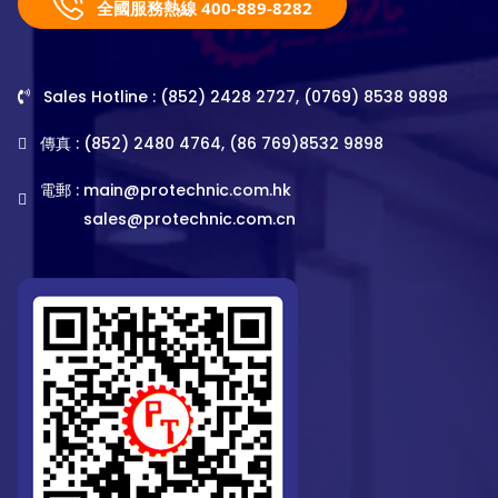
全國服務熱線 400-889-8282
Sales Hotline : (852) 2428 2727, (0769) 8538 9898
傳真 : (852) 2480 4764, (86 769)8532 9898
電郵 :
main@protechnic.com.hk
sales@protechnic.com.cn