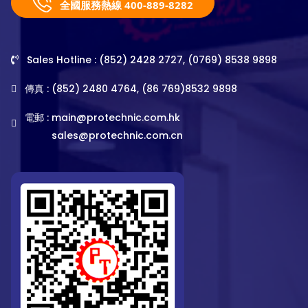
全國服務熱線 400-889-8282
Sales Hotline : (852) 2428 2727, (0769) 8538 9898
傳真 : (852) 2480 4764, (86 769)8532 9898
電郵 :
main@protechnic.com.hk
sales@protechnic.com.cn