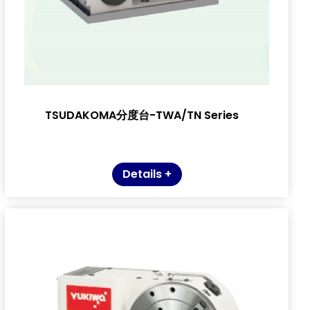
TSUDAKOMA分度台-TWA/TN Series
Details +