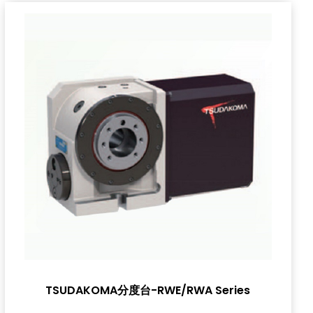
TSUDAKOMA分度台-RWE/RWA Series