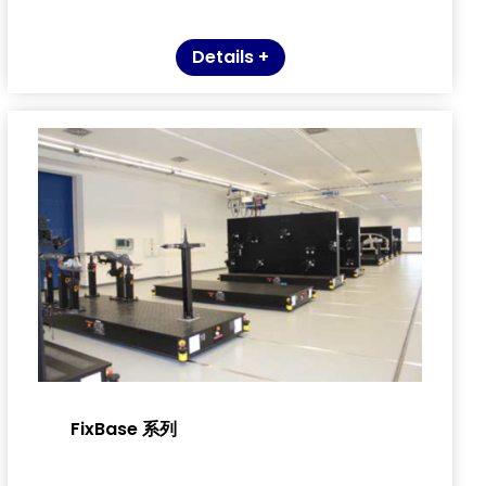
Details +
FixBase 系列