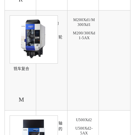
M200Xd1/M
可选5联动
300Xd1
M200/300Xd
可选车齿轮
1-5AX
功能
铣车复合
M
U500Xd2
以最小五轴
U500Xd2-
机做最大的
5AX
工件