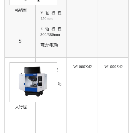
极速换刀
畅销型
Y轴行程
450mm
Z轴行程
300/380mm
S
可选5联动
W1000Xd2
W1000Zd2
1米大行程
主轴标配
12Krpm
最大承重
大行程