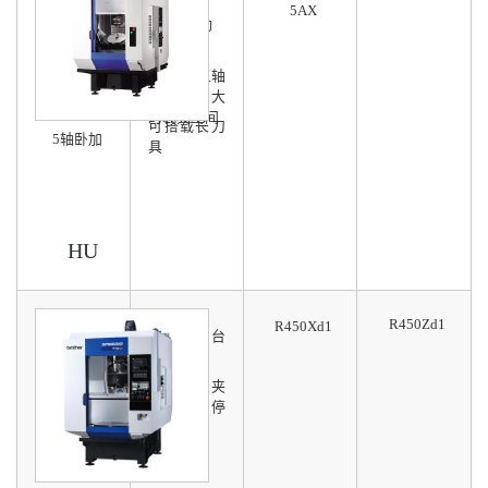
5AX
可选5联动
Speedio五轴
系列中最大
的装夹空间
可搭载长刀
5轴卧加
具
HU
R450Zd1
R450Xd1
交换工作台
少于2.7秒
减少因装夹
时间导致停
产