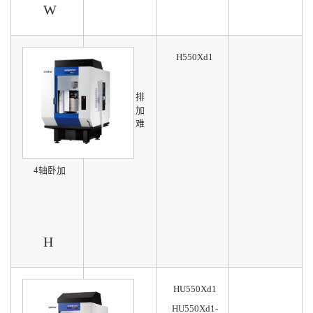
W
H550Xd1
单工作台
弥补立加排
屑不佳、加
工长工件难
的领域
4轴卧加
H
HU550Xd1
单工作台
HU550Xd1-