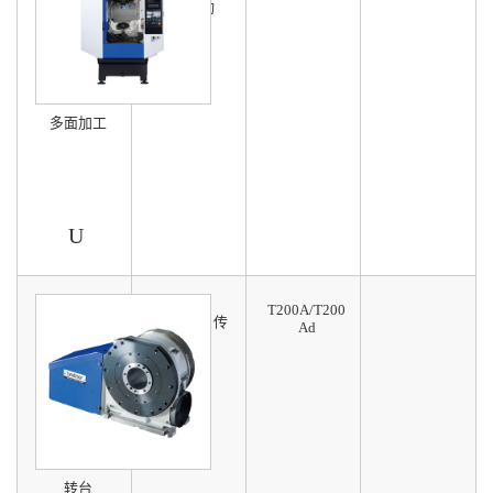
可选5联动
多面加工
U
T200A/T200
滚子轴承传
Ad
动
速度高
寿命长
转台