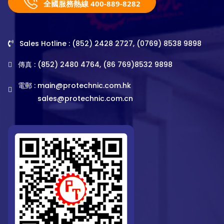
全國服務熱線 400-889-8282
Sales Hotline : (852) 2428 2727, (0769) 8538 9898
傳真 : (852) 2480 4764, (86 769)8532 9898
電郵 :
main@protechnic.com.hk
sales@protechnic.com.cn