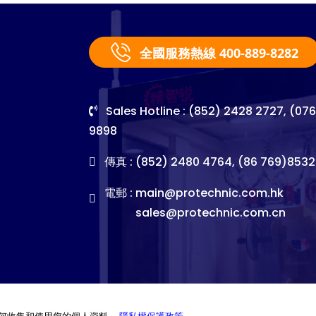
全國服務熱線 400-889-8282
Sales Hotline : (852) 2428 2727, (07
9898
傳真 : (852) 2480 4764, (86 769)8532
電郵 :
main@protechnic.com.hk
sales@protechnic.com.cn