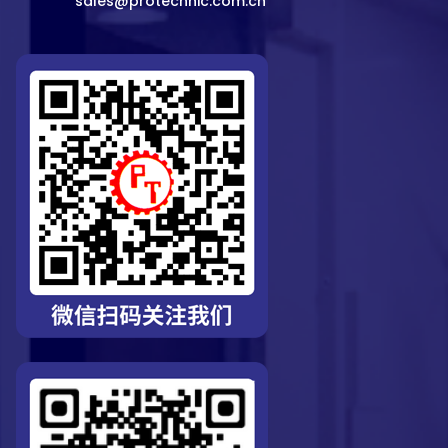
sales@protechnic.com.cn