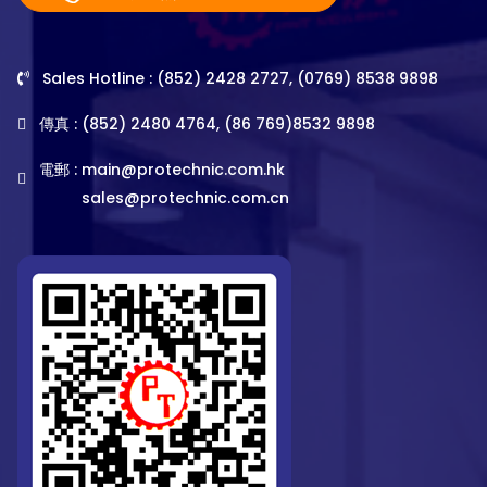
Sales Hotline : (852) 2428 2727, (0769) 8538 9898
傳真 : (852) 2480 4764, (86 769)8532 9898
電郵 :
main@protechnic.com.hk
sales@protechnic.com.cn