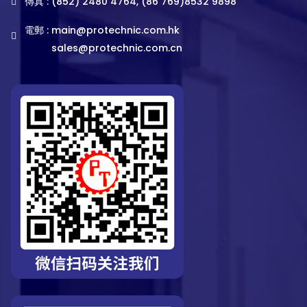
傳真 : (852) 2480 4764, (86 769)8532 9898
電郵 :
main@protechnic.com.hk
sales@protechnic.com.cn