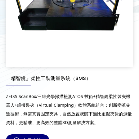
「精智銳」柔性工裝測量系統（SMS）
ZEISS ScanBox/三維光學掃描檢測ATOS 技術+精智銳柔性裝夾機
器人+虛擬裝夾（Virtual Clamping）軟體系統組合；創新變革先
進技術，無需真實固定夾具，自然放置狀態下類比虛擬夾緊的測量
資料，更精准、更高效的整體3D測量解決方案。