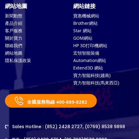
網站地圖
網站鏈接
新聞動態
寶惠機械網站
產品介紹
Brother網站
客戶服務
Star 網站
關於寶力
GOM網站
聯絡我們
HP 3D打印機網站
網站地圖
宏領智能裝備
隱私保護政策
Automation網站
Extend3D 網站
寶力智能科技(越南)
寶力智能科技(馬來西亞)
全國服務熱線 400-889-8282
Sales Hotline : (852) 2428 2727, (0769) 8538 9898