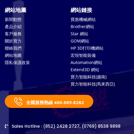
網站地圖
網站鏈接
新聞動態
寶惠機械網站
產品介紹
Brother網站
客戶服務
Star 網站
關於寶力
GOM網站
聯絡我們
HP 3D打印機網站
網站地圖
宏領智能裝備
隱私保護政策
Automation網站
Extend3D 網站
寶力智能科技(越南)
寶力智能科技(馬來西亞)
全國服務熱線 400-889-8282
Sales Hotline : (852) 2428 2727, (0769) 8538 9898