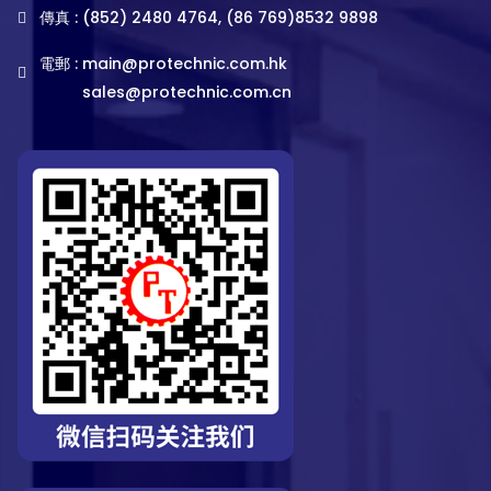
傳真 : (852) 2480 4764, (86 769)8532 9898
電郵 :
main@protechnic.com.hk
sales@protechnic.com.cn