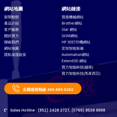
網站地圖
網站鏈接
新聞動態
寶惠機械網站
產品介紹
Brother網站
客戶服務
Star 網站
關於寶力
GOM網站
聯絡我們
HP 3D打印機網站
網站地圖
宏領智能裝備
隱私保護政策
Automation網站
Extend3D 網站
寶力智能科技(越南)
寶力智能科技(馬來西亞)
全國服務熱線 400-889-8282
Sales Hotline : (852) 2428 2727, (0769) 8538 9898