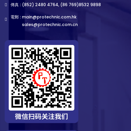
傳真 : (852) 2480 4764, (86 769)8532 9898
電郵 :
main@protechnic.com.hk
sales@protechnic.com.cn