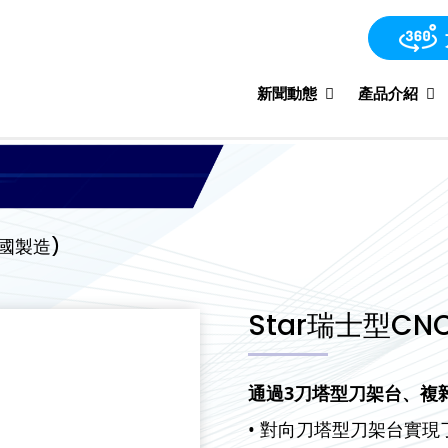
新聞動態
產品介紹
中國製造)
Star瑞士型CNC
通過3刀塔型刀架台、複
• 對向刀塔型刀架台實