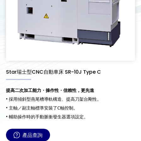
Star瑞士型CNC自動車床 SR-10J Type C
提高二次加工能力・操作性・信賴性，更先進
• 採用傾斜型燕尾槽導軌構造、提高刀架台剛性。
• 主軸／副主軸標準安裝了C軸控制。
• 輔助操作時的手動脈衝發生器選項設定。
產品查詢