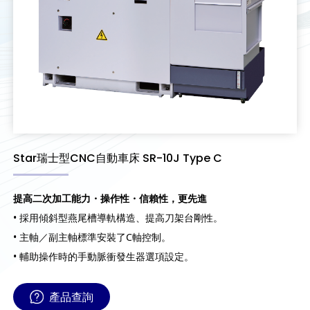
Star瑞士型CNC自動車床 SR-10J Type C
提高二次加工能力・操作性・信賴性，更先進
• 採用傾斜型燕尾槽導軌構造、提高刀架台剛性。
• 主軸／副主軸標準安裝了C軸控制。
• 輔助操作時的手動脈衝發生器選項設定。
產品查詢