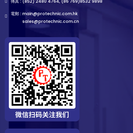
傳真 : (852) 2480 4764, (86 769)8532 9898
電郵 :
main@protechnic.com.hk
sales@protechnic.com.cn