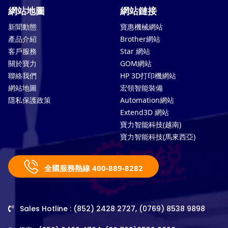
網站地圖
網站鏈接
新聞動態
寶惠機械網站
產品介紹
Brother網站
客戶服務
Star 網站
關於寶力
GOM網站
聯絡我們
HP 3D打印機網站
網站地圖
宏領智能裝備
隱私保護政策
Automation網站
Extend3D 網站
寶力智能科技(越南)
寶力智能科技(馬來西亞)
全國服務熱線 400-889-8282
Sales Hotline : (852) 2428 2727, (0769) 8538 9898