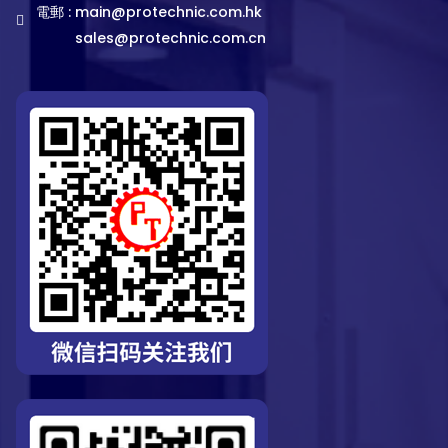
電郵 :
main@protechnic.com.hk
sales@protechnic.com.cn