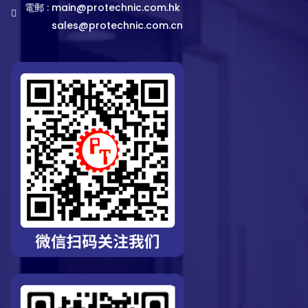
電郵 :
main@protechnic.com.hk
sales@protechnic.com.cn