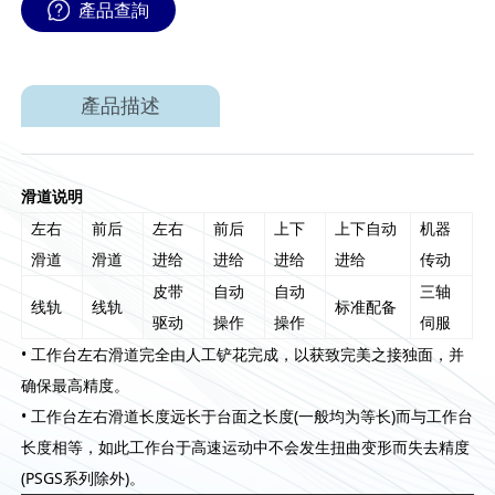
產品查詢
產品描述
滑道说明
左右
前后
左右
前后
上下
上下自动
机器
滑道
滑道
进给
进给
进给
进给
传动
皮带
自动
自动
三轴
线轨
线轨
标准配备
驱动
操作
操作
伺服
• 工作台左右滑道完全由人工铲花完成，以获致完美之接独面，并
确保最高精度。
• 工作台左右滑道长度远长于台面之长度(一般均为等长)而与工作台
长度相等，如此工作台于高速运动中不会发生扭曲变形而失去精度
(PSGS系列除外)。