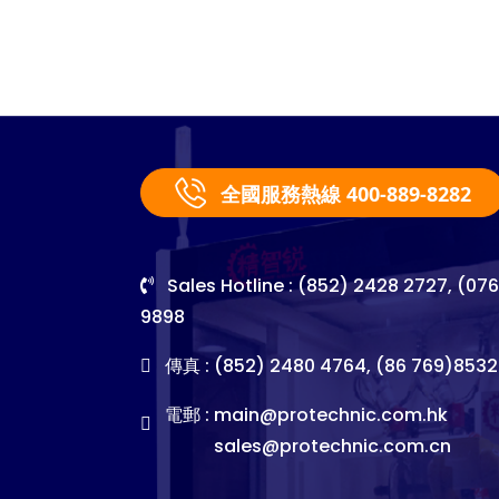
全國服務熱線 400-889-8282
Sales Hotline : (852) 2428 2727, (07
9898
傳真 : (852) 2480 4764, (86 769)8532
電郵 :
main@protechnic.com.hk
sales@protechnic.com.cn