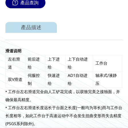
產品查詢
產品描述
滑道说明
左右滑
前后进
上下进
上下自动进
工作台
道
给
给
给
伺服控
快速进
AD1自动进
轴承式/液静
双V滑道
制
给
给
压
• 工作台左右滑道完全由人工铲花完成，以获致完美之接独面，并
确保最高精度。
• 工作台左右滑道长度远长于台面之长度(一般均为等长)而与工作台
长度相等，如此工作台于高速运动中不会发生扭曲变形而失去精度
(PSGS系列除外)。