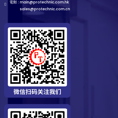
電郵 :
main@protechnic.com.hk
sales@protechnic.com.cn