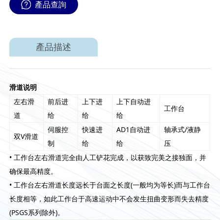
產品查詢
產品描述
滑道说明
左右滑
前后进
上下进
上下自动进
工作台
道
给
给
给
伺服控
快速进
AD1自动进
轴承式/液静
双V滑道
制
给
给
压
• 工作台左右滑道完全由人工铲花完成，以获致完美之接独面，并
确保最高精度。
• 工作台左右滑道长度远长于台面之长度(一般均为等长)而与工作台
长度相等，如此工作台于高速运动中不会发生扭曲变形而失去精度
(PSGS系列除外)。