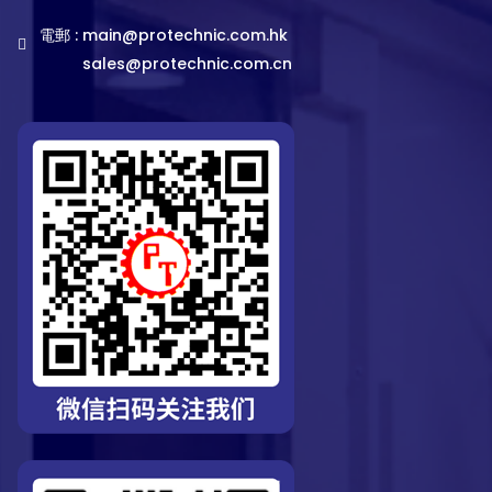
電郵 :
main@protechnic.com.hk
sales@protechnic.com.cn