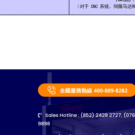
全國服務熱線 400-889-8282
Sales Hotline : (852) 2428 2727, (07
9898