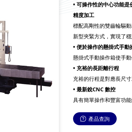
• 可操作性的中心功能
精度加工
標配高剛性的雙齒輪驅動
新型夾緊方式，實現了穩
• 便於操作的懸掛式手動
懸掛式手動操作箱使手動
• 充裕的長距離行程
充裕的行程是對應長尺寸
• 最新銳CNC 數控
具有簡單操作和豐富功能的最
產品查詢