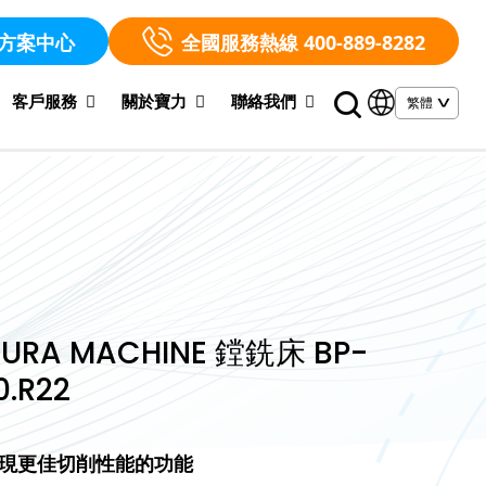
方案中心
全國服務熱線 400-889-8282
客戶服務
關於寶力
聯絡我們
URA MACHINE 鏜銑床 BP-
0.R22
現更佳切削性能的功能