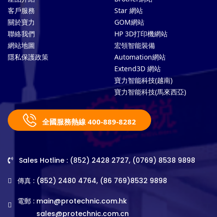
客戶服務
Star 網站
關於寶力
GOM網站
聯絡我們
HP 3D打印機網站
網站地圖
宏領智能裝備
隱私保護政策
Automation網站
Extend3D 網站
寶力智能科技(越南)
寶力智能科技(馬來西亞)
全國服務熱線 400-889-8282
Sales Hotline : (852) 2428 2727, (0769) 8538 9898
傳真 : (852) 2480 4764, (86 769)8532 9898
電郵 :
main@protechnic.com.hk
sales@protechnic.com.cn