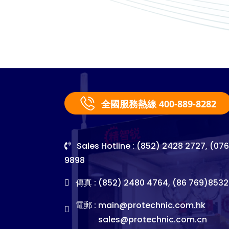
全國服務熱線 400-889-8282
Sales Hotline : (852) 2428 2727, (07
9898
傳真 : (852) 2480 4764, (86 769)8532
電郵 :
main@protechnic.com.hk
sales@protechnic.com.cn