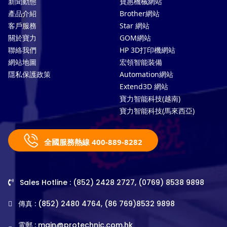
新聞動態
寶惠機械網站
產品介紹
Brother網站
客戶服務
Star 網站
關於寶力
GOM網站
聯絡我們
HP 3D打印機網站
網站地圖
宏領智能裝備
隱私保護政策
Automation網站
Extend3D 網站
寶力智能科技(越南)
寶力智能科技(馬來西亞)
全國服務熱線 400-889-8282
Sales Hotline : (852) 2428 2727, (0769) 8538 9898
傳真 : (852) 2480 4764, (86 769)8532 9898
電郵 :
main@protechnic.com.hk