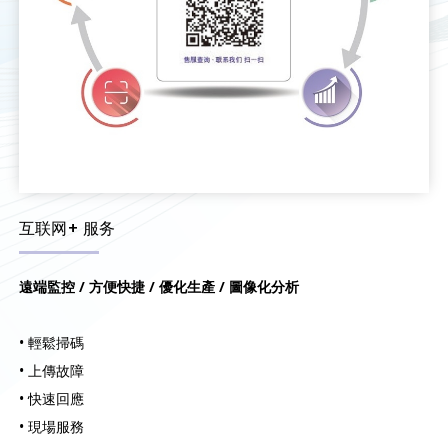
互联网+ 服务
遠端監控
/
方便快捷
/
優化生產
/
圖像化分析
• 輕鬆掃碼
• 上傳故障
• 快速回應
• 現場服務