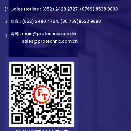
Sales Hotline : (852) 2428 2727, (0769) 8538 9898
傳真 : (852) 2480 4764, (86 769)8532 9898
電郵 :
main@protechnic.com.hk
sales@protechnic.com.cn