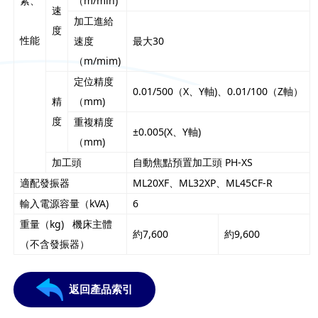
素、
（m/min)
速
加工進給
度
性能
速度
最大30
（m/mim)
定位精度
0.01/500（X、Y軸)、0.01/100（Z軸）
精
（mm)
度
重複精度
±0.005(X、Y軸)
（mm)
加工頭
自動焦點預置加工頭 PH-XS
適配發振器
ML20XF、ML32XP、ML45CF-R
輸入電源容量（kVA)
6
重量（kg) 機床主體
約7,600
約9,600
（不含發振器）
返回產品索引