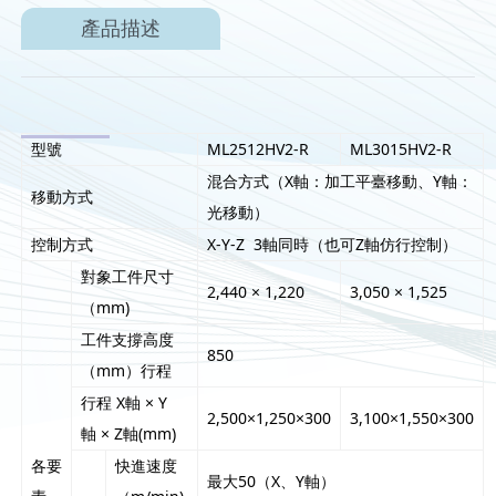
產品描述
型號
ML2512HV2-R
ML3015HV2-R
混合方式（X軸：加工平臺移動、Y軸：
移動方式
光移動）
控制方式
X-Y-Z 3軸同時（也可Z軸仿行控制）
對象工件尺寸
2,440 × 1,220
3,050 × 1,525
（mm)
工件支撐高度
850
（mm）行程
行程 X軸 × Y
2,500×1,250×300
3,100×1,550×300
軸 × Z軸(mm)
各要
快進速度
最大50（X、Y軸）