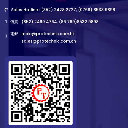
Sales Hotline : (852) 2428 2727, (0769) 8538 9898
傳真 : (852) 2480 4764, (86 769)8532 9898
電郵 :
main@protechnic.com.hk
sales@protechnic.com.cn