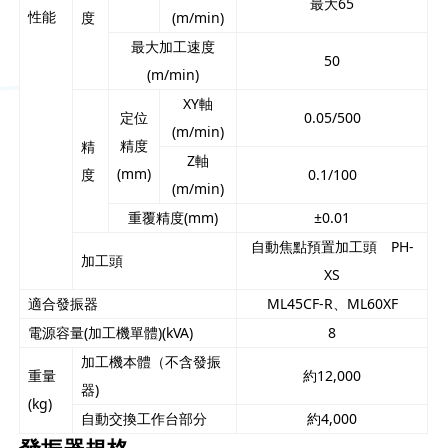
最大65
性能
度
(m/min)
最大加工速度
50
(m/min)
XY軸
定位
0.05/500
(m/min)
精度
精
Z軸
(mm)
度
0.1/100
(m/min)
重覆精度(mm)
±0.01
自動焦點預置加工頭 PH-
加工頭
XS
適合發振器
ML45CF-R、ML60XF
電源容量(加工機單體)(kVA)
8
加工機本體（不含發振
重量
約12,000
器)
(kg)
自動交換工作台部分
約4,000
發振器規格