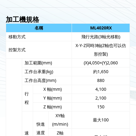
加工機規格
名稱
ML4020RX
移動方式
飛行光路(3軸光移動)
X-Y-Z同時3軸(Z軸也可以仿
控製方式
形控製)
加工範圍(mm)
(X)4,050×(Y)2,060
工作台承重(kg)
約1,650
工作台高度(mm)
880
X 軸(mm)
4,100
行
Y 軸(mm)
2,100
程
Z 軸(mm)
150
XY軸
最大100
快進
(m/min)
速度
速
Z軸