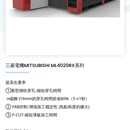
三菱電機MITSUBISHI ML4020RX系列
提高生產率
①新型側吹穿孔-縮短穿孔時間
→碳鋼 t16mm的穿孔時間節省80%（5→1秒）
② FAB控制-增強加工穩定性 (焦點裕度的擴大)
③ F-CUT-縮短薄板加工時間