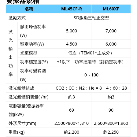
名稱
ML45CF-R
ML60XF
激勵方式
SD激勵三軸正交型
脈衝峰值功率
5,000
7,000
激
(W)
光
額定功率(W)
4,500
6,000
輸
光束模型
低次（TEM01*主成分）
出
功率穩定度(%)
±1以下 功率控製時（對額定功率）
功
功率可變範圍
率
0～100
(%)
激光氣體組成
CO2：CO：N2：He = 8：4：60：28
激光氣體消費量( /hr)
約3
約3
電源容量(發振器單
69
90
體)(kVA)
外形尺寸(mm)
2,500×800×1,810
2,600×800×1,960
重量(kg)
約2,200
約2,250