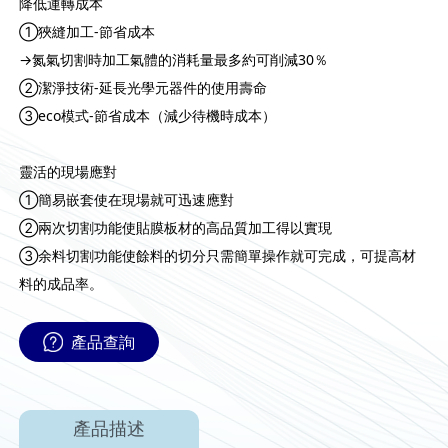
降低運轉成本
①狹縫加工-節省成本
→氮氣切割時加工氣體的消耗量最多約可削減30％
②潔淨技術-延長光學元器件的使用壽命
③eco模式-節省成本（減少待機時成本）
靈活的現場應對
①簡易嵌套使在現場就可迅速應對
②兩次切割功能使貼膜板材的高品質加工得以實現
③余料切割功能使餘料的切分只需簡單操作就可完成，可提高材
料的成品率。
產品查詢
產品描述