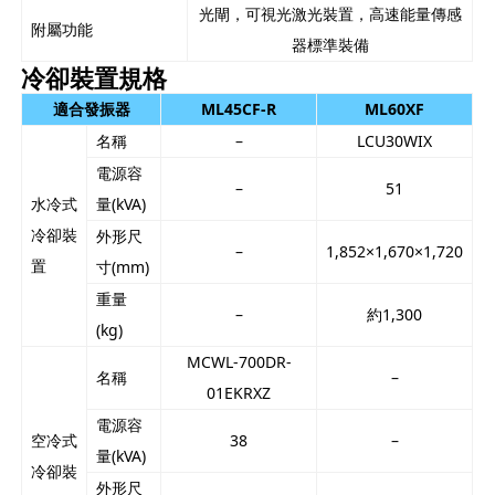
光閘，可視光激光裝置，高速能量傳感
附屬功能
器標準裝備
冷卻裝置規格
適合發振器
ML45CF-R
ML60XF
名稱
–
LCU30WIX
電源容
–
51
水冷式
量(kVA)
冷卻裝
外形尺
–
1,852×1,670×1,720
置
寸(mm)
重量
–
約1,300
(kg)
MCWL-700DR-
名稱
–
01EKRXZ
電源容
空冷式
38
–
量(kVA)
冷卻裝
外形尺