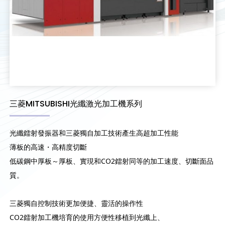
三菱MITSUBISHI光纖激光加工機系列
光纖鐳射發振器和三菱獨自加工技術產生高超加工性能
薄板的高速・高精度切斷
低碳鋼中厚板～厚板、實現和CO2鐳射同等的加工速度、切斷面品
質。
三菱獨自控制技術更加便捷、靈活的操作性
CO2鐳射加工機培育的使用方便性移植到光纖上、