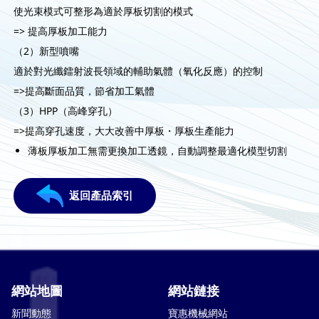
使光束模式可整形為適於厚板切割的模式
=> 提高厚板加工能力
（2）新型噴嘴
適於對光纖鐳射波長領域的輔助氣體（氧化反應）的控制
=>提高斷面品質，節省加工氣體
（3）HPP（高峰穿孔）
=>提高穿孔速度，大大改善中厚板・厚板生產能力
薄板厚板加工無需更換加工透鏡，自動調整最適化模型切割
返回產品索引
網站地圖
網站鏈接
新聞動態
寶惠機械網站