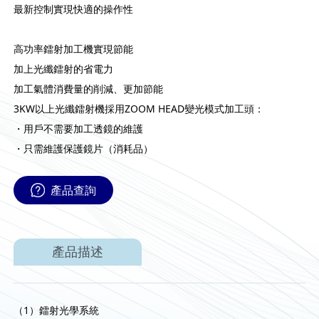
最新控制實現快適的操作性
高功率鐳射加工機實現節能
加上光纖鐳射的省電力
加工氣體消費量的削減、更加節能
3KW以上光纖鐳射機採用ZOOM HEAD變光模式加工頭：
・用戶不需要加工透鏡的維護
・只需維護保護鏡片（消耗品）
產品查詢
產品描述
（1）鐳射光學系統