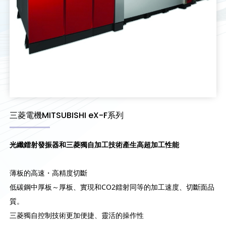
三菱電機MITSUBISHI eX-F系列
光纖鐳射發振器和三菱獨自加工技術產生高超加工性能
薄板的高速・高精度切斷
低碳鋼中厚板～厚板、實現和CO2鐳射同等的加工速度、切斷面品
質。
三菱獨自控制技術更加便捷、靈活的操作性