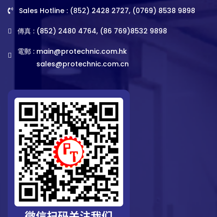
Sales Hotline : (852) 2428 2727, (0769) 8538 9898
傳真 : (852) 2480 4764, (86 769)8532 9898
電郵 :
main@protechnic.com.hk
sales@protechnic.com.cn