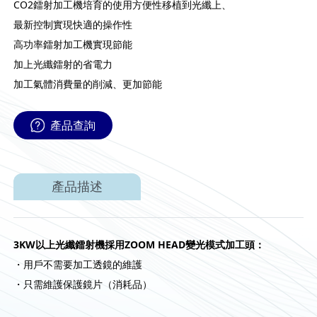
CO2鐳射加工機培育的使用方便性移植到光纖上、
最新控制實現快適的操作性
高功率鐳射加工機實現節能
加上光纖鐳射的省電力
加工氣體消費量的削減、更加節能
產品查詢
產品描述
3KW以上光纖鐳射機採用ZOOM HEAD變光模式加工頭：
・用戶不需要加工透鏡的維護
・只需維護保護鏡片（消耗品）