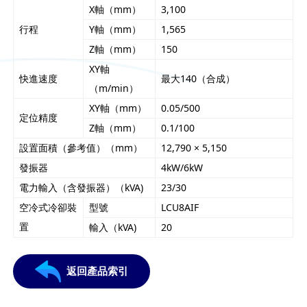
X軸（mm）
3,100
行程
Y軸（mm）
1,565
Z軸（mm）
150
XY軸
快進速度
最大140（合成）
（m/min）
XY軸（mm）
0.05/500
定位精度
Z軸（mm）
0.1/100
設置面積（參考值）（mm）
12,790 × 5,150
發振器
4kW/6kW
電力輸入（含發振器）（kVA)
23/30
空冷式冷卻裝
型號
LCU8AIF
置
輸入（kVA)
20
返回產品索引