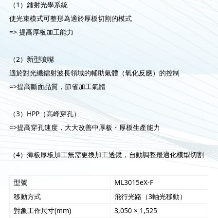
（1）鐳射光學系統
使光束模式可整形為適於厚板切割的模式
=> 提高厚板加工能力
（2）新型噴嘴
適於對光纖鐳射波長領域的輔助氣體（氧化反應）的控制
=>提高斷面品質，節省加工氣體
（3）HPP（高峰穿孔）
=>提高穿孔速度，大大改善中厚板・厚板生產能力
（4）薄板厚板加工無需更換加工透鏡，自動調整最適化模型切割
型號
ML3015eX-F
移動方式
飛行光路（3軸光移動）
對象工作尺寸(mm)
3,050 × 1,525