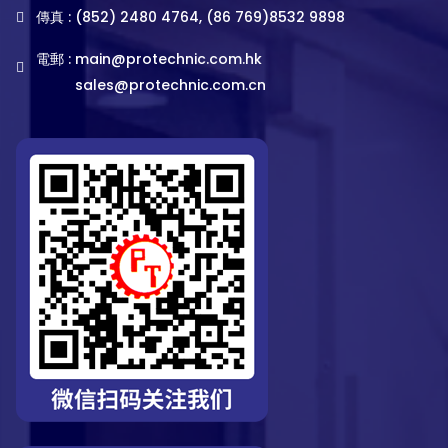
傳真 : (852) 2480 4764, (86 769)8532 9898
電郵 :
main@protechnic.com.hk
sales@protechnic.com.cn