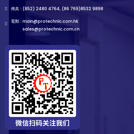
傳真 : (852) 2480 4764, (86 769)8532 9898
電郵 :
main@protechnic.com.hk
sales@protechnic.com.cn