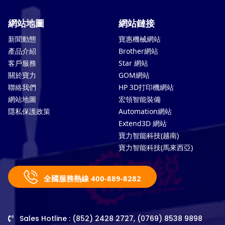
網站地圖
網站鏈接
新聞動態
寶惠機械網站
產品介紹
Brother網站
客戶服務
Star 網站
關於寶力
GOM網站
聯絡我們
HP 3D打印機網站
網站地圖
宏領智能裝備
隱私保護政策
Automation網站
Extend3D 網站
寶力智能科技(越南)
寶力智能科技(馬來西亞)
全國服務熱線 400-889-8282
Sales Hotline : (852) 2428 2727, (0769) 8538 9898