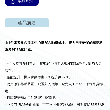
產品查詢
產品描述
由
1
台或者多台加工中心搭配六軸機械手、寶力自主研發的智慧料
庫及
PT-FMS
組成。
·
可1人監管多組單元，實現24小時無人職守自動運作，節省人力
成本。
·
產能提升，機床稼動率由50%提升到92%。
·
使用標準零點裝置、配置對刀儀等，避免人工出錯，確保品質穩
定。
·
料庫智慧顯示工件狀態利於管理。
·
中控PT-FMS優化排產，可二次開發客制功能，可對接MES及SAP