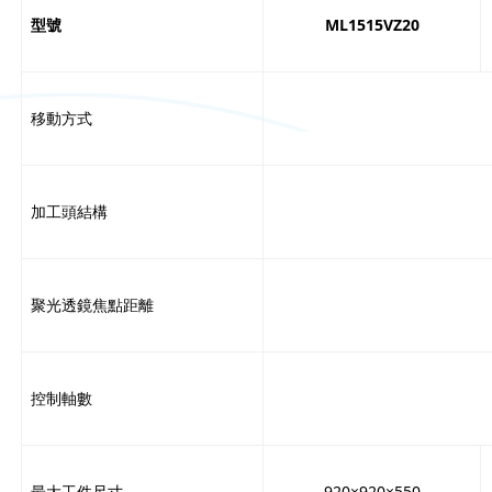
型號
ML1515VZ2
0
移動方式
加工頭結構
聚光透鏡焦點距離
控制軸數
最大工件尺寸
920×920×550