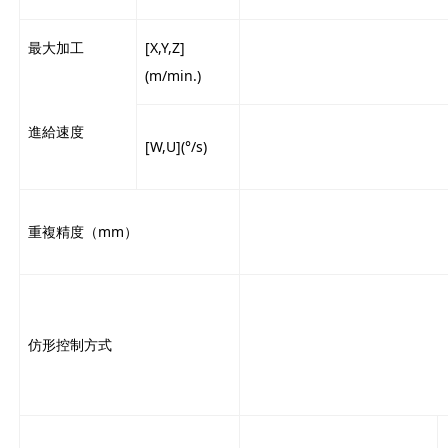
最大加工
[X,Y,Z]
(m/min.)
進給速度
[W,U](°/s)
重複精度（mm）
仿形控制方式