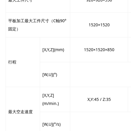
平板加工最大工件尺寸（C軸90°
1520×1520
固定）
[X,Y,Z](mm)
1520×1520×850
行程
[W,U](°)
[X,Y,Z]
X,Y:45 / Z:35
(m/min.)
最大空走速度
[W,U](°/s)