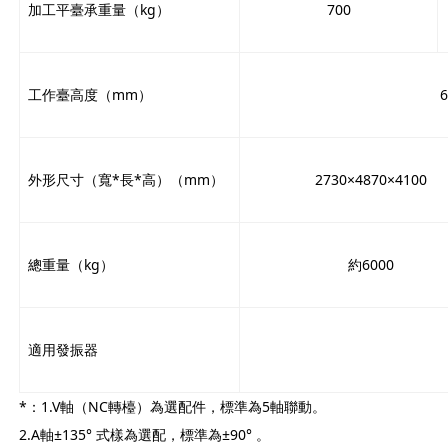
加工平臺承重量（kg）
700
工作臺高度（mm）
外形尺寸（寬*長*高）（mm）
2730×4870×4100
總重量（kg）
約6000
適用發振器
*：1.V軸（NC轉檯）為選配件，標準為5軸聯動。
2.A軸±135° 式樣為選配，標準為±90° 。