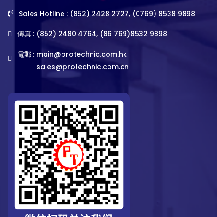
Sales Hotline : (852) 2428 2727, (0769) 8538 9898
傳真 : (852) 2480 4764, (86 769)8532 9898
電郵 :
main@protechnic.com.hk
sales@protechnic.com.cn