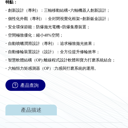
特點：
·
創新設計（專利）：三軸移動結構+六軸機器人創新設計；
·
個性化外觀（專利）：全封閉視覺化框架+創新鈑金設計；
·
安全環保節能：防爆拋光電機+防爆集塵裝置；
·
空間極致優化：縮小48%空間；
·
自動噴蠟潤滑設計（專利）：追求極致拋光效果；
·
自動修輪裝置設計（設計）：全方位提升修輪效率；
·
智慧軟體結構（OP):離線程式設計軟體和寶力打磨系統結合；
·
六軸恒力矩感測器（OP）:力感與打磨系統的運用。
產品查詢
產品描述