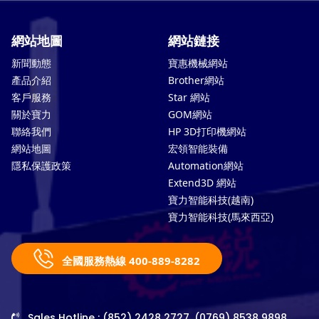
網站地圖
網站鏈接
新聞動態
寶惠機械網站
產品介紹
Brother網站
客戶服務
Star 網站
關於寶力
GOM網站
聯絡我們
HP 3D打印機網站
網站地圖
宏領智能裝備
隱私保護政策
Automation網站
Extend3D 網站
寶力智能科技(越南)
寶力智能科技(馬來西亞)
全國服務熱線 400-889-8282
Sales Hotline : (852) 2428 2727, (0769) 8538 9898