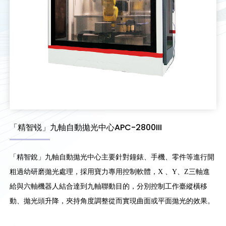
「精智锐」九軸自動拋光中心APC-2800III
「精智銳」九軸自動拋光中心主要針對鐘錶、手機、零件等進行開
粗過幼研磨拋光處理，採用寶力專用控制軟體，X 、Y、Z三軸進
給與六軸機器人結合達到九軸聯動目的，分別控制工作臺縱橫移
動、拋光頭升降，夾持角度調整從而實現曲面或平面拋光的效果。