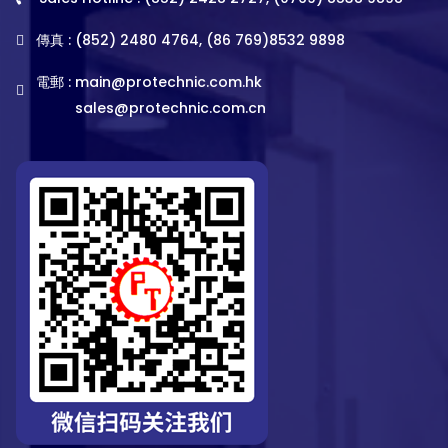
傳真 : (852) 2480 4764, (86 769)8532 9898
電郵 :
main@protechnic.com.hk
sales@protechnic.com.cn