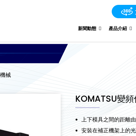
新聞動態
產品介紹
金機械
KOMATSU變
上下模具之間的距離由
安裝在補正機架上的光