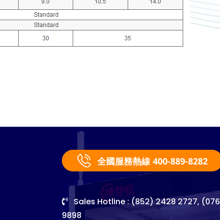
全國服務熱線 400-889-8282
Sales Hotline : (852) 2428 2727, (07
9898