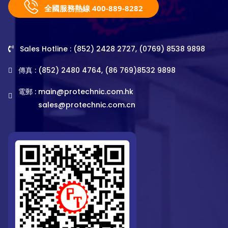
全國服務熱線 400-889-8282
Sales Hotline : (852) 2428 2727, (0769) 8538 9898
傳真 : (852) 2480 4764, (86 769)8532 9898
電郵 :
main@protechnic.com.hk
sales@protechnic.com.cn