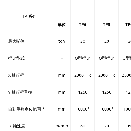
TP 系列
單位
TP6
TP9
TP
最大噸位
ton
30
20
3
框架型式
–
O型框架
O型框架
O型
X 軸行程
mm
2000 + R
2000 + R
2500
Y 軸行程單模
mm
1250
1250
12
自動重複定位範圍 *
mm
10000*
10000*
100
Y 軸速度
m/min
60
70
6