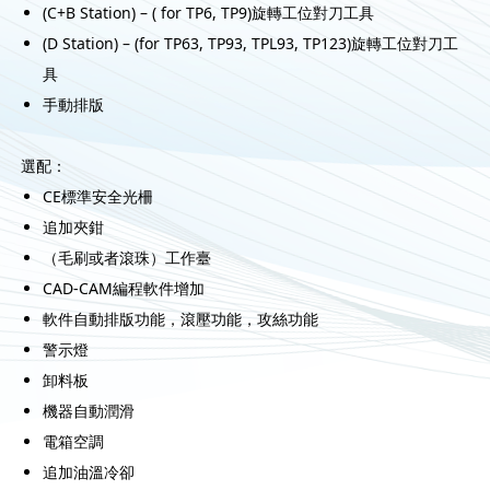
(C+B Station) – ( for TP6, TP9)旋轉工位對刀工具
(D Station) – (for TP63, TP93, TPL93, TP123)旋轉工位對刀工
具
手動排版
選配：
CE標準安全光柵
追加夾鉗
（毛刷或者滾珠）工作臺
CAD-CAM編程軟件增加
軟件自動排版功能，滾壓功能，攻絲功能
警示燈
卸料板
機器自動潤滑
電箱空調
追加油溫冷卻