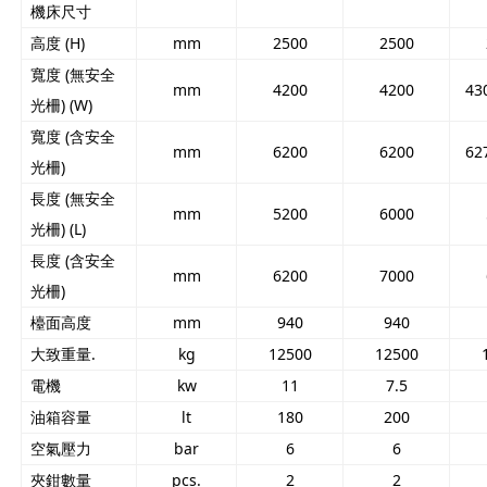
機床尺寸
高度 (H)
mm
2500
2500
寬度 (無安全
mm
4200
4200
43
光柵) (W)
寬度 (含安全
mm
6200
6200
62
光柵)
長度 (無安全
mm
5200
6000
光柵) (L)
長度 (含安全
mm
6200
7000
光柵)
檯面高度
mm
940
940
大致重量.
kg
12500
12500
電機
kw
11
7.5
油箱容量
lt
180
200
空氣壓力
bar
6
6
夾鉗數量
pcs.
2
2