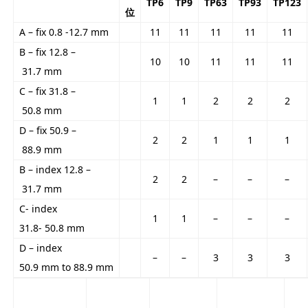
TP6
TP9
TP63
TP93
TP123
位
A – ﬁx 0.8 -12.7 mm
11
11
11
11
11
B – ﬁx 12.8 –
10
10
11
11
11
31.7 mm
C – ﬁx 31.8 –
1
1
2
2
2
50.8 mm
D – ﬁx 50.9 –
2
2
1
1
1
88.9 mm
B – index 12.8 –
2
2
–
–
–
31.7 mm
C- index
1
1
–
–
–
31.8- 50.8 mm
D – index
–
–
3
3
3
50.9 mm to 88.9 mm