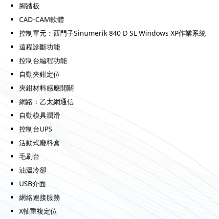
腳踏板
CAD-CAM軟體
控制單元：西門子Sinumerik 840 D SL Windows XP作業系統
遠程診斷功能
控制台編程功能
自動夾鉗定位
夾鉗材料感應開關
網路：乙太網通信
自動模具潤滑
控制台UPS
活動式廢料盒
毛刷台
油溫冷卻
USB介面
網絡連接服務
X軸重複定位