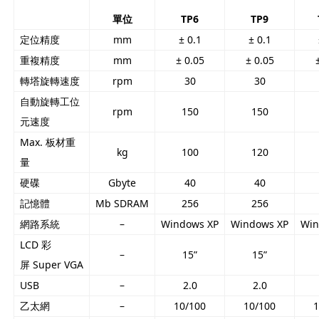
單位
TP6
TP9
定位精度
mm
± 0.1
± 0.1
重複精度
mm
± 0.05
± 0.05
轉塔旋轉速度
rpm
30
30
自動旋轉工位
rpm
150
150
元速度
Max. 板材重
kg
100
120
量
硬碟
Gbyte
40
40
記憶體
Mb SDRAM
256
256
網路系統
–
Windows XP
Windows XP
Win
LCD 彩
–
15”
15”
屏 Super VGA
USB
–
2.0
2.0
乙太網
–
10/100
10/100
1