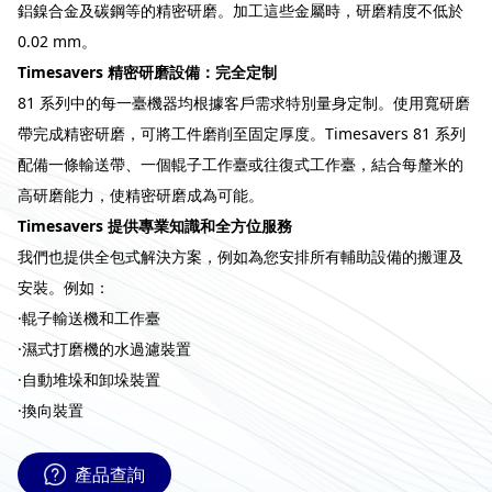
鋁鎳合金及碳鋼等的精密研磨。加工這些金屬時，研磨精度不低於
0.02 mm。
Timesavers 精密研磨設備：完全定制
81 系列中的每一臺機器均根據客戶需求特別量身定制。使用寬研磨
帶完成精密研磨，可將工件磨削至固定厚度。Timesavers 81 系列
配備一條輸送帶、一個輥子工作臺或往復式工作臺，結合每釐米的
高研磨能力，使精密研磨成為可能。
Timesavers 提供專業知識和全方位服務
我們也提供全包式解決方案，例如為您安排所有輔助設備的搬運及
安裝。例如：
·輥子輸送機和工作臺
·濕式打磨機的水過濾裝置
·自動堆垛和卸垛裝置
·換向裝置
產品查詢