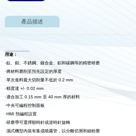
產品描述
用途：
·鈦、鉬、不銹鋼、鎳合金、鋁和碳鋼等的
精密研磨
·將材料磨削至預先設定的厚度
·單次進料最大切削量不低於 0.2 mm
·精度達 +/- 0.02 mm
·適合加工 0.15 mm 至 40 mm 厚的材料
·中央可編程控制面板
·HMI 預編程設置
·研磨帶可選擇順時針或逆時針旋轉
·濕式機型內裝有集成噴霧管，以分離切屑和細粉塵