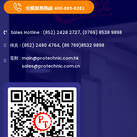
全國服務熱線 400-889-8282
Sales Hotline : (852) 2428 2727, (0769) 8538 9898
傳真 : (852) 2480 4764, (86 769)8532 9898
電郵 :
main@protechnic.com.hk
sales@protechnic.com.cn