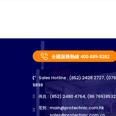
全國服務熱線 400-889-8282
Sales Hotline : (852) 2428 2727, (07
9898
傳真 : (852) 2480 4764, (86 769)8532
電郵 :
main@protechnic.com.hk
sales@protechnic.com.cn