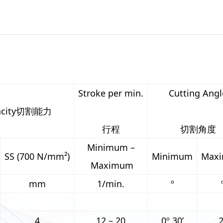
Stroke per min.
Cutting Angl
pacity切割能力
行程
切割角度
Minimum –
SS (700 N/mm²)
Minimum
Max
Maximum
mm
1/min.
º
4
12 – 20
0º 30’
2