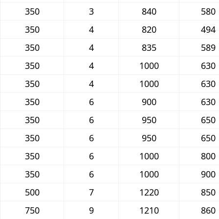
350
3
840
580
350
4
820
494
350
4
835
589
350
4
1000
630
350
4
1000
630
350
6
900
630
350
6
950
650
350
6
950
650
350
6
1000
800
350
6
1000
900
500
7
1220
850
750
9
1210
860