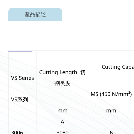
產品描述
Cutting Ca
Cutting Length 切
VS Series
割長度
MS (450 N/mm²)
VS系列
mm
mm
A
3006
3080
6