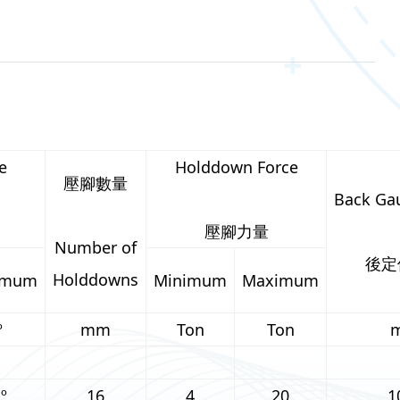
e
Holddown Force
壓腳數量
Back Ga
壓腳力量
Number of
後定
Holddowns
imum
Minimum
Maximum
º
mm
Ton
Ton
º
16
4
20
1