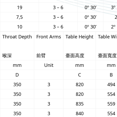
19
3 – 6
0º 30’
3º 
7,5
3 – 6
0º 30’
2
10
3 – 6
0º 30’
2º 
Throat Depth
Front Arms
Table Height
Table W
喉深
前臂
臺面高度
臺面寬度
mm
Unit
mm
mm
D
C
B
350
3
820
494
350
3
820
554
350
3
835
559
350
3
840
554