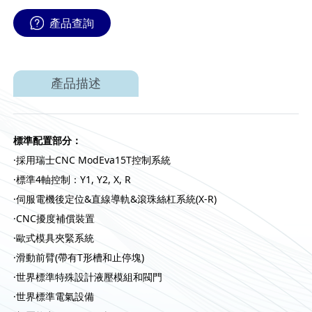
產品查詢
產品描述
標準配置部分：
·採用瑞士CNC ModEva15T控制系統
·標準4軸控制：Y1, Y2, X, R
·伺服電機後定位&直線導軌&滾珠絲杠系統(X-R)
·CNC擾度補償裝置
·歐式模具夾緊系統
·滑動前臂(帶有T形槽和止停塊)
·世界標準特殊設計液壓模組和閥門
·世界標準電氣設備