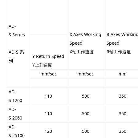
AD-
X Axes Working
R Axes Workin
S Series
Speed
Speed
X軸工作速度
R軸工作速度
AD-S 系
Y Return Speed
列
Y上升速度
mm/sec
mm/sec
mm
AD-
110
500
350
S 1260
AD-
110
500
350
S 2060
AD-
120
500
350
S 25100