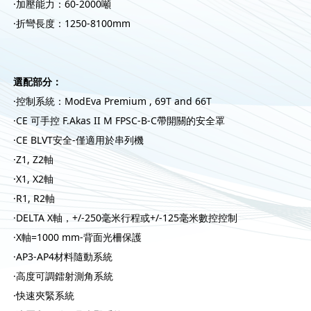
·加壓能力：60-2000噸
·折彎長度：1250-8100mm
選配部分：
·控制系統：ModEva Premium , 69T and 66T
·CE 可手控 F.Akas II M FPSC-B-C帶開關的安全罩
·CE BLVT安全-僅適用於串列機
·Z1, Z2軸
·X1, X2軸
·R1, R2軸
·DELTA X軸，+/-250毫米行程或+/-125毫米數控控制
·X軸=1000 mm-背面光柵保護
·AP3-AP4材料隨動系統
·高度可調鐳射測角系統
·快速夾緊系統