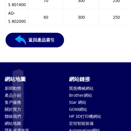
70
300
250
S 801600
AD-
60
300
250
S 802000
返回產品索引
網站地圖
網站鏈接
新聞動態
寶惠機械網站
產品介紹
Brother網站
客戶服務
Star 網站
關於寶力
GOM網站
聯絡我們
HP 3D打印機網站
網站地圖
宏領智能裝備
隱私保護政策
Automation網站