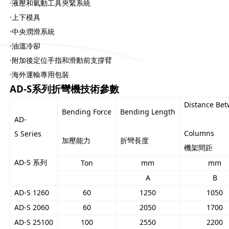
·液壓和氣動工具夾緊系統
·上下模具
·中央潤滑系統
·油溫冷卻
·附加後定位手指和滑動前支撐臂
·海外運輸專用包裝
AD-S系列折彎機技術參數
Distance Be
Bending Force
Bending Length
AD-
Columns
S Series
加壓能力
折彎長度
機架間距
AD-S 系列
Ton
mm
mm
A
B
AD-S 1260
60
1250
1050
AD-S 2060
60
2050
1700
AD-S 25100
100
2550
2200