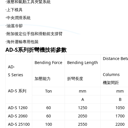
·液壓和氣動工具夾緊系統
·上下模具
·中央潤滑系統
·油溫冷卻
·附加後定位手指和滑動前支撐臂
·海外運輸專用包裝
AD-S系列折彎機技術參數
Distance Be
Bending Force
Bending Length
AD-
Columns
S Series
加壓能力
折彎長度
機架間距
AD-S 系列
Ton
mm
mm
A
B
AD-S 1260
60
1250
1050
AD-S 2060
60
2050
1700
AD-S 25100
100
2550
2200