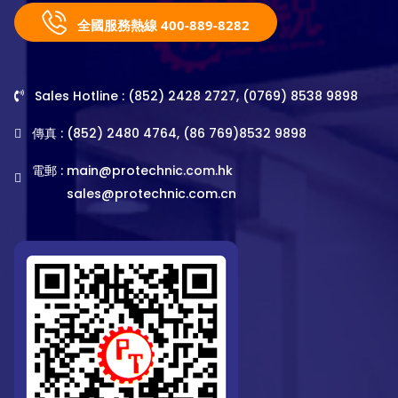
全國服務熱線 400-889-8282
Sales Hotline : (852) 2428 2727, (0769) 8538 9898
傳真 : (852) 2480 4764, (86 769)8532 9898
電郵 :
main@protechnic.com.hk
sales@protechnic.com.cn