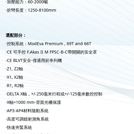
·加壓能力：60-2000噸
·折彎長度：1250-8100mm
選配部分：
·控制系統：ModEva Premium , 69T and 66T
·CE 可手控 F.Akas II M FPSC-B-C帶開關的安全罩
·CE BLVT安全-僅適用於串列機
·Z1, Z2軸
·X1, X2軸
·R1, R2軸
·DELTA X軸，+/-250毫米行程或+/-125毫米數控控制
·X軸=1000 mm-背面光柵保護
·AP3-AP4材料隨動系統
·高度可調鐳射測角系統
·快速夾緊系統