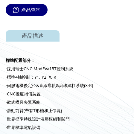
產品查詢
產品描述
標準配置部分：
·採用瑞士CNC ModEva15T控制系統
·標準4軸控制：Y1, Y2, X, R
·伺服電機後定位&直線導軌&滾珠絲杠系統(X-R)
·CNC擾度補償裝置
·歐式模具夾緊系統
·滑動前臂(帶有T形槽和止停塊)
·世界標準特殊設計液壓模組和閥門
·世界標準電氣設備