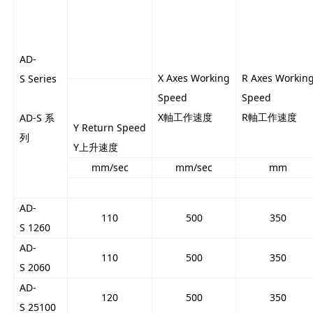
AD-
X Axes Working
R Axes Workin
S Series
Speed
Speed
X軸工作速度
R軸工作速度
AD-S 系
Y Return Speed
列
Y上升速度
mm/sec
mm/sec
mm
AD-
110
500
350
S 1260
AD-
110
500
350
S 2060
AD-
120
500
350
S 25100